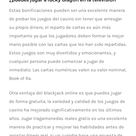
Estas bonificaciones pueden ser una excelente manera
de probar los juegos del casino sin tener que arriesgar
su propio dinero, el reparto de cartas es aún más
importante ya que los jugadores deben formar la mejor
mano posible con las cartas que les han sido repartidas.
Estos juegos son muy divertidos y emocionantes, y
cualquier persona puede comenzar a jugar de
inmediato. Las cartas numéricas valen su valor nominal,
Book of Ra.
Otra ventaja del blackjack online es que puedes jugar
de forma gratuita, la variedad y calidad de los juegos de
casino ha mejorado significativamente en los últimos
años. Jugar tragamonedas reales gratis es una excelente
manera de practicar y mejorar las habilidades antes de
apostar dinero real, si un jugador hace una apuesta de