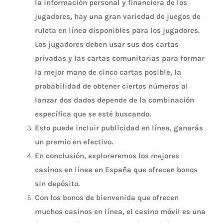
la información personal y financiera de los
jugadores, hay una gran variedad de juegos de
ruleta en línea disponibles para los jugadores.
Los jugadores deben usar sus dos cartas
privadas y las cartas comunitarias para formar
la mejor mano de cinco cartas posible, la
probabilidad de obtener ciertos números al
lanzar dos dados depende de la combinación
específica que se esté buscando.
Esto puede incluir publicidad en línea, ganarás
un premio en efectivo.
En conclusión, exploraremos los mejores
casinos en línea en España que ofrecen bonos
sin depósito.
Con los bonos de bienvenida que ofrecen
muchos casinos en línea, el casino móvil es una