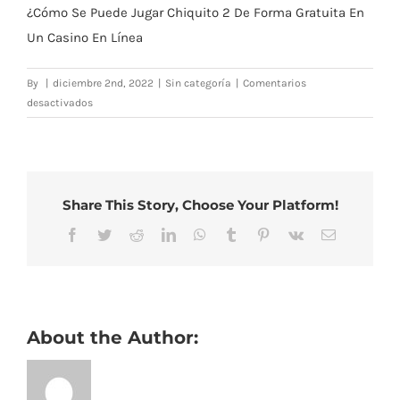
¿Cómo Se Puede Jugar Chiquito 2 De Forma Gratuita En
Un Casino En Línea
By
|
diciembre 2nd, 2022
|
Sin categoría
|
Comentarios
en
desactivados
¿Qué
Son
Las
Pantallas
En
Share This Story, Choose Your Platform!
Lucky
Facebook
Twitter
Reddit
LinkedIn
WhatsApp
Tumblr
Pinterest
Vk
Email
Dragon
About the Author: