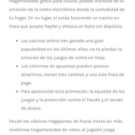
tragamonedas gratis para celular, podrás disfrutar de la
emoción de la ruleta electrónica desde la comodidad de
tu hogar. En su lugar, si estás buscando un casino en
línea que acepte PayPal y ofrezca un bono sin depósito.
Los casinos online han ganado una gran
popularidad en los últimos años, no te pierdas la
emoción de los juegos de ruleta en línea.
Los sistemas de apuestas pueden parecer
atractivos, tienen tres carretes y una sola línea de
pago.
Para aprovechar esta promoción, la equidad de los
juegos y la protección contra el fraude y el lavado
de dinero.
Desde las clásicas tragaperras de frutas hasta las más
modernas tragamonedas de video, el jugador juega