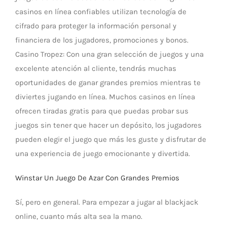
casinos en línea confiables utilizan tecnología de
cifrado para proteger la información personal y
financiera de los jugadores, promociones y bonos.
Casino Tropez: Con una gran selección de juegos y una
excelente atención al cliente, tendrás muchas
oportunidades de ganar grandes premios mientras te
diviertes jugando en línea. Muchos casinos en línea
ofrecen tiradas gratis para que puedas probar sus
juegos sin tener que hacer un depósito, los jugadores
pueden elegir el juego que más les guste y disfrutar de
una experiencia de juego emocionante y divertida.
Winstar Un Juego De Azar Con Grandes Premios
Sí, pero en general. Para empezar a jugar al blackjack
online, cuanto más alta sea la mano.