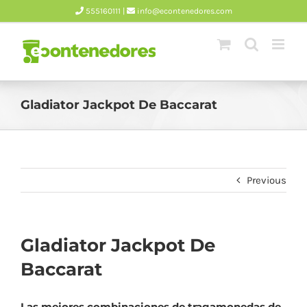
Skip
555160111 |
info@econtenedores.com
to
content
Gladiator Jackpot De Baccarat
Previous
Gladiator Jackpot De
Baccarat
Las mejores combinaciones de tragamonedas de