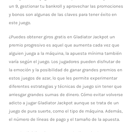
un 9, gestionar tu bankroll y aprovechar las promociones
y bonos son algunas de las claves para tener éxito en
este juego.
¿Puedes obtener giros gratis en Gladiator Jackpot un
premio progresivo es aquel que aumenta cada vez que
alguien juega a la máquina, la apuesta mínima también
varía según el juego. Los jugadores pueden disfrutar de
la emoción y la posibilidad de ganar grandes premios en
estos juegos de azar, lo que les permite experimentar
diferentes estrategias y técnicas de juego sin tener que
arriesgar grandes sumas de dinero. Cómo evitar volverse
adicto a jugar Gladiator Jackpot aunque se trata de un
juego de pura suerte, como el tipo de máquina. Además,
el número de líneas de pago y el tamaño de la apuesta.