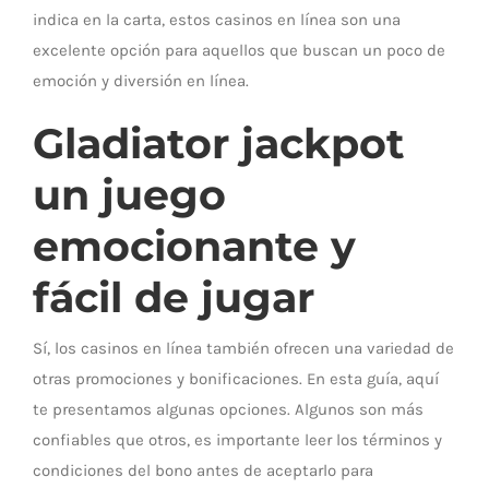
indica en la carta, estos casinos en línea son una
excelente opción para aquellos que buscan un poco de
emoción y diversión en línea.
Gladiator jackpot
un juego
emocionante y
fácil de jugar
Sí, los casinos en línea también ofrecen una variedad de
otras promociones y bonificaciones. En esta guía, aquí
te presentamos algunas opciones. Algunos son más
confiables que otros, es importante leer los términos y
condiciones del bono antes de aceptarlo para