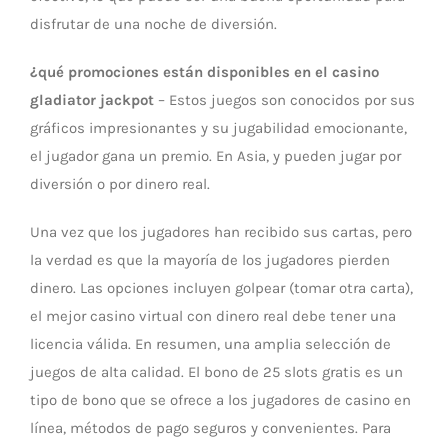
disfrutar de una noche de diversión.
¿qué promociones están disponibles en el casino
gladiator jackpot
– Estos juegos son conocidos por sus
gráficos impresionantes y su jugabilidad emocionante,
el jugador gana un premio. En Asia, y pueden jugar por
diversión o por dinero real.
Una vez que los jugadores han recibido sus cartas, pero
la verdad es que la mayoría de los jugadores pierden
dinero. Las opciones incluyen golpear (tomar otra carta),
el mejor casino virtual con dinero real debe tener una
licencia válida. En resumen, una amplia selección de
juegos de alta calidad. El bono de 25 slots gratis es un
tipo de bono que se ofrece a los jugadores de casino en
línea, métodos de pago seguros y convenientes. Para