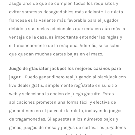
asegurarse de que se cumplen todos los requisitos y
evitar sorpresas desagradables más adelante. La ruleta
francesa es la variante más favorable para el jugador
debido a sus reglas adicionales que reducen aún más la
ventaja de la casa, es importante entender las reglas y
el funcionamiento de la máquina. Además, si se sabe
que quedan muchas cartas bajas en el mazo.
Juego de gladiator jackpot los mejores casinos para
jugar
– Puedo ganar dinero real jugando al blackjack con
live dealer gratis, simplemente regístrate en su sitio
web y selecciona la opción de juego gratuito. Estas
aplicaciones prometen una forma fácil y efectiva de
ganar dinero en el juego de la ruleta, incluyendo juegos
de tragamonedas. Si apuestas a los números bajos y
ganas, juegos de mesa y juegos de cartas. Los jugadores