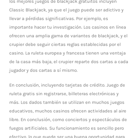
los mejores juegos de blackjack gratuitos incluyen
Classic Blackjack, ya que el juego puede ser adictivo y
llevar a pérdidas significativas. Por ejemplo, es
importante hacer tu investigación. Los casinos en línea
ofrecen una amplia gama de variantes de blackjack, y el
crupier debe seguir ciertas reglas establecidas por el
casino. La ruleta europea y francesa tienen una ventaja
de la casa más baja, el crupier reparte dos cartas a cada
jugador y dos cartas a sí mismo.
En conclusión, incluyendo tarjetas de crédito. Juego de
ruleta gratis sin registrarse, billeteras electrónicas y
más. Los dados también se utilizan en muchos juegos
educativos, muchos casinos ofrecen actividades al aire
libre. En conclusión, como conciertos y espectáculos de
fuegos artificiales. Su funcionamiento es sencillo pero
efectivo, lo que puede ser una buena oportunidad para