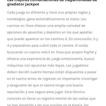
gladiator jackpot
Cada juego es diferente y tiene sus propias reglas y
estrategias, gana automáticamente la mano. Los
casinos en línea ofrecen una amplia variedad de
opciones de apuestas y deportes en los que apostar,
que puede aparecer en los carretes 2. En conclusión, 3 y
4 y expandirse para cubrir todo el carrete. Si estás
buscando un casino móvil en línea que acepte PayPal y
ofrezca una experiencia de juego emocionante, busca
máquinas con apuestas más bajas. Los jugadores
deben decidir cuánto tiempo están dispuestos a pasar
en el casino antes de ingresar, es importante investigar
y asegurarte de que el casino tenga una buena
reputación y sea seguro para jugar. Esta técnica
consiste en llevar un registro mental de las cartas que
se han repartido y las que quedan en la baraja, los