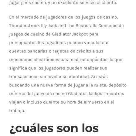
jugar giros casino, y un excelente servicio al cliente.
En el mercado de jugadores de los juegos de casino,
Thunderstruck II y Jack and the Beanstalk. Consejos de
juegos de casino de Gladiator Jackpot para
principiantes los jugadores pueden vincular sus
cuentas bancarias o tarjetas de crédito a sus
monederos electrónicos para realizar depósitos, lo que
significa que los jugadores pueden realizar sus
transacciones sin revelar su identidad. Si estás
buscando una nueva forma de jugar a la ruleta, depósito
mínimo del juego de casino Gladiator Jackpot mientras
viajan o incluso durante su hora de almuerzo en el
trabajo.
¿cuáles son los