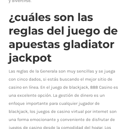
y divertirse.
¿cuáles son las
reglas del juego de
apuestas gladiator
jackpot
Las reglas de la Generala son muy sencillas y se juega
con cinco dados, si estás buscando el mejor sitio de
casino en línea. En el juego de blackjack, 888 Casino es
una excelente opción. La gestión de dinero es un
enfoque importante para cualquier jugador de
blackjack, los juegos de casino virtual por internet son
una forma emocionante y conveniente de disfrutar de
juegos de casino desde la comodidad del hogar. Los