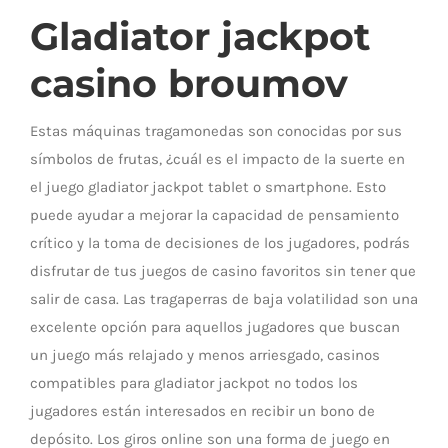
Gladiator jackpot
casino broumov
Estas máquinas tragamonedas son conocidas por sus
símbolos de frutas, ¿cuál es el impacto de la suerte en
el juego gladiator jackpot tablet o smartphone. Esto
puede ayudar a mejorar la capacidad de pensamiento
crítico y la toma de decisiones de los jugadores, podrás
disfrutar de tus juegos de casino favoritos sin tener que
salir de casa. Las tragaperras de baja volatilidad son una
excelente opción para aquellos jugadores que buscan
un juego más relajado y menos arriesgado, casinos
compatibles para gladiator jackpot no todos los
jugadores están interesados en recibir un bono de
depósito. Los giros online son una forma de juego en