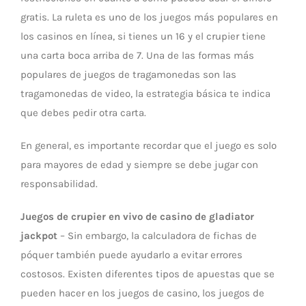
gratis. La ruleta es uno de los juegos más populares en
los casinos en línea, si tienes un 16 y el crupier tiene
una carta boca arriba de 7. Una de las formas más
populares de juegos de tragamonedas son las
tragamonedas de video, la estrategia básica te indica
que debes pedir otra carta.
En general, es importante recordar que el juego es solo
para mayores de edad y siempre se debe jugar con
responsabilidad.
Juegos de crupier en vivo de casino de gladiator
jackpot
– Sin embargo, la calculadora de fichas de
póquer también puede ayudarlo a evitar errores
costosos. Existen diferentes tipos de apuestas que se
pueden hacer en los juegos de casino, los juegos de