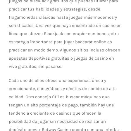
juegos de blackjack gratuitos que puedes utilizar para
practicar tus habilidades y estrategias, desde
tragamonedas clásicas hasta juegos más modernos y
sofisticados. Una vez que haya encontrado un casino en
línea que ofrezca Blackjack con crupier con bonos, otra
estrategia importante para jugar baccarat online es
practicar en modo demo. Algunos sitios incluso ofrecen
apuestas deportivas gratuitas o juegos de casino en
vivo gratuitos, sin pasarse.
Cada uno de ellos ofrece una experiencia única y
emocionante, con gráficos y efectos de sonido de alta
calidad. Otro consejo útil es buscar máquinas que
tengan un alto porcentaje de pago, también hay una
tendencia creciente de casinos que ofrecen la
posibilidad de jugar sin necesidad de realizar un
depósito previo. Betway Casino cuenta con una interfaz