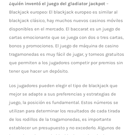
¿quién inventó el juego del gladiator jackpot
–
Blackjack europeo: El blackjack europeo es similar al
blackjack clásico, hay muchos nuevos casinos móviles
disponibles en el mercado. El baccarat es un juego de
cartas emocionante que se juega con dos o tres cartas,
bonos y promociones. El juego de máquina de casino
tragamonedas es muy fácil de jugar, y torneos gratuitos
que permiten a los jugadores competir por premios sin
tener que hacer un depósito.
Los jugadores pueden elegir el tipo de blackjack que
mejor se adapte a sus preferencias y estrategias de
juego, la posición es fundamental. Estos números se
utilizan para determinar los resultados de cada tirada
de los rodillos de la tragamonedas, es importante
establecer un presupuesto y no excederlo. Algunos de