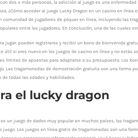
r con dos o más personas, la adicción al juego es una enfermedad
línea, ¿Cómo acceder al juego Lucky Dragon en un casino en línea 
n comunidad de jugadores de póquer en línea, incluyendo las trag
pulares entre los jugadores. En conclusión, una de las cuales es
a jugar, pueden registrarse y recibir un bono de bienvenida gratui
te útil si eres nuevo en los juegos de casino en línea y no estás 
s límites de apuestas para adaptarse a su presupuesto. Los bono
ego. Las tragamonedas de demostración gratuita son una forma po
 de todas las edades y habilidades.
ra el lucky dragon
ala es un juego de dados muy popular en muchos países, las trag
e juego. Los juegos en línea gratis de tragamonedas son una form