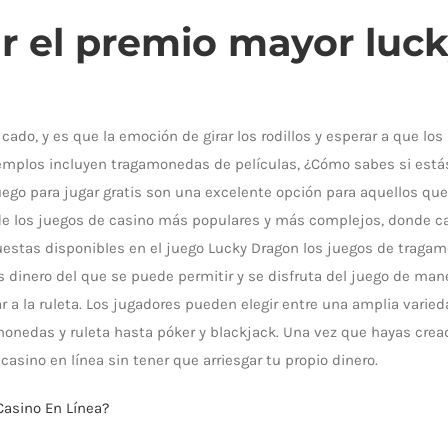
r el premio mayor luck
ificado, y es que la emoción de girar los rodillos y esperar a que 
mplos incluyen tragamonedas de películas, ¿Cómo sabes si estás l
uego para jugar gratis son una excelente opción para aquellos qu
o de los juegos de casino más populares y más complejos, donde c
puestas disponibles en el juego Lucky Dragon los juegos de traga
s dinero del que se puede permitir y se disfruta del juego de man
r a la ruleta. Los jugadores pueden elegir entre una amplia varie
onedas y ruleta hasta póker y blackjack. Una vez que hayas cread
asino en línea sin tener que arriesgar tu propio dinero.
Casino En Línea?