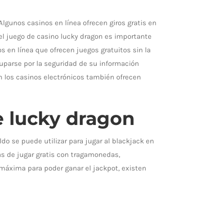
Algunos casinos en línea ofrecen giros gratis en
l juego de casino lucky dragon es importante
s en línea que ofrecen juegos gratuitos sin la
cuparse por la seguridad de su información
on los casinos electrónicos también ofrecen
de lucky dragon
do se puede utilizar para jugar al blackjack en
as de jugar gratis con tragamonedas,
máxima para poder ganar el jackpot, existen