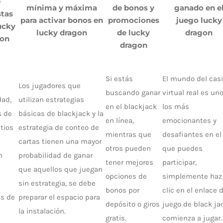
e
mínima y máxima
de bonos y
ganado en e
tas
para activar bonos en
promociones
juego lucky
ucky
lucky dragon
de lucky
dragon
gon
dragon
Si estás
El mundo del cas
Los jugadores que
buscando ganar
virtual real es un
dad,
utilizan estrategias
en el blackjack
los más
 de
básicas de blackjack y la
en línea,
emocionantes y
itios
estrategia de conteo de
mientras que
desafiantes en el
cartas tienen una mayor
otros pueden
que puedes
n
probabilidad de ganar
tener mejores
participar,
que aquellos que juegan
opciones de
simplemente haz
sin estrategia, se debe
bonos por
clic en el enlace 
s de
preparar el espacio para
depósito o giros
juego de black ja
la instalación.
gratis.
comienza a jugar.