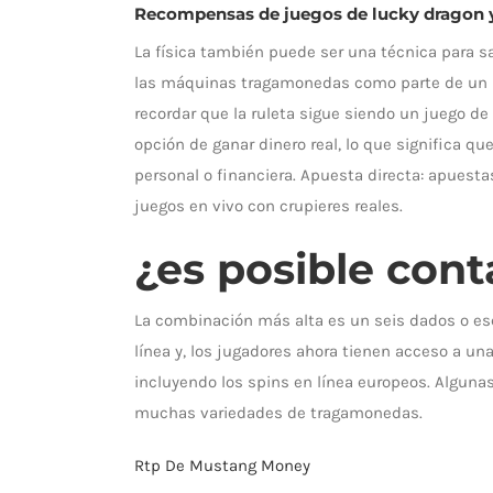
Recompensas de juegos de lucky dragon 
La física también puede ser una técnica para sa
las máquinas tragamonedas como parte de un pa
recordar que la ruleta sigue siendo un juego de 
opción de ganar dinero real, lo que significa q
personal o financiera. Apuesta directa: apuesta
juegos en vivo con crupieres reales.
¿es posible cont
La combinación más alta es un seis dados o escal
línea y, los jugadores ahora tienen acceso a u
incluyendo los spins en línea europeos. Algun
muchas variedades de tragamonedas.
Rtp De Mustang Money