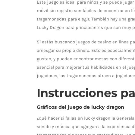
Este juego es ideal para niños y se puede juga
móvil sin registro son fáciles de encontrar en 
tragamonedas para elegir. También hay una gra
Lucky Dragon para principiantes que son muy po
Si estás buscando juegos de casino en línea par
arriesgar su propio dinero. Esto es especialmen
gustan, y pueden encontrar mesas con diferente
esencial para mejorar tus habilidades en el ju
jugadores, las tragamonedas atraen a jugadores
Instrucciones pa
Gráficos del juego de lucky dragon
¿qué hacer si fallas en lucky dragon la Gener
sonido y música que agregan a la experiencia d