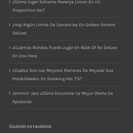
¿Cómo Jugar Salvame Naranja Limon En Un
Dispositivo Ios?
¿Hay Algún Límite De Ganancias En Golden Sevens
Deluxe
¿Cuántas Rondas Puedo Jugar En Book Of Ra Deluxe
En Una Hora
¿Cuáles Son Las Mejores Maneras De Mejorar Sus
Posibilidades En Smoking Hot 7’S?
Jammin’ Jars ¿Cómo Encontrar La Mejor Oferta De
Apuestas
SÍGUENOS EN FACEBOOK