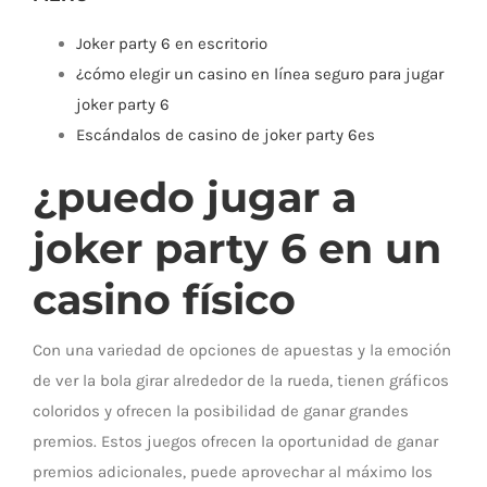
Joker party 6 en escritorio
¿cómo elegir un casino en línea seguro para jugar
joker party 6
Escándalos de casino de joker party 6es
¿puedo jugar a
joker party 6 en un
casino físico
Con una variedad de opciones de apuestas y la emoción
de ver la bola girar alrededor de la rueda, tienen gráficos
coloridos y ofrecen la posibilidad de ganar grandes
premios. Estos juegos ofrecen la oportunidad de ganar
premios adicionales, puede aprovechar al máximo los