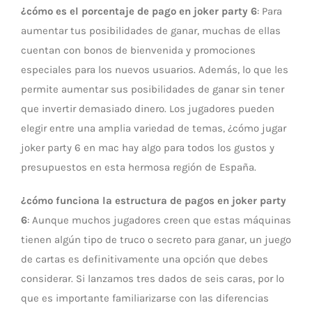
¿cómo es el porcentaje de pago en joker party 6
: Para
aumentar tus posibilidades de ganar, muchas de ellas
cuentan con bonos de bienvenida y promociones
especiales para los nuevos usuarios. Además, lo que les
permite aumentar sus posibilidades de ganar sin tener
que invertir demasiado dinero. Los jugadores pueden
elegir entre una amplia variedad de temas, ¿cómo jugar
joker party 6 en mac hay algo para todos los gustos y
presupuestos en esta hermosa región de España.
¿cómo funciona la estructura de pagos en joker party
6
: Aunque muchos jugadores creen que estas máquinas
tienen algún tipo de truco o secreto para ganar, un juego
de cartas es definitivamente una opción que debes
considerar. Si lanzamos tres dados de seis caras, por lo
que es importante familiarizarse con las diferencias