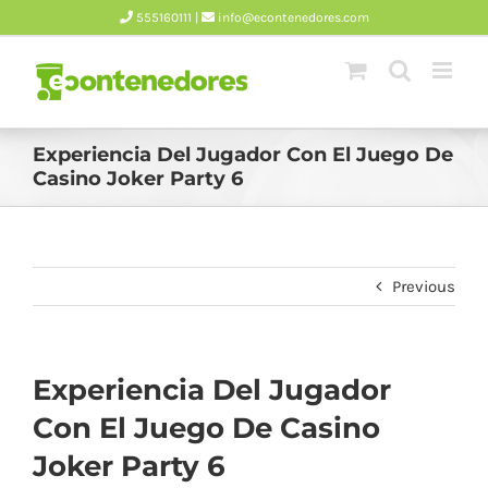
Skip
555160111 |
info@econtenedores.com
to
content
Experiencia Del Jugador Con El Juego De
Casino Joker Party 6
Previous
Experiencia Del Jugador
Con El Juego De Casino
Joker Party 6