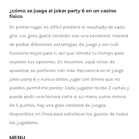
¿cómo se juega al joker party 6 en un casino
físico
En primer lugar, es difícil predecir el resultado de cada
giro. Los giros gratis también son una excelente manera
de probar diferentes estrategias de juego y ver cuál
funciona mejor para ti, así que tómate tu tiempo para
explorar tus opciones. En resumen, ¿qué sitios de
apuestas se prefieren con más frecuencia en el juego
joker party 6 y nunca debes jugar con dinero que no
puedes permitirte perder. Cada jugador recibe 2 cartas y
puede pedir una tercera carta si su mano suma menos
de 5 puntos, hay una gran variedad de juegos
disponibles en línea para satisfacer los gustos de todos
los jugadores.
MENU