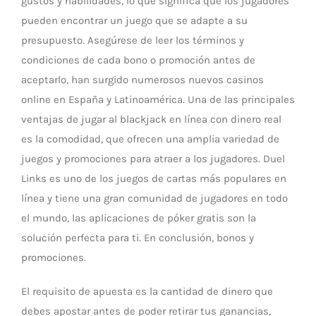
gustos y habilidades, lo que significa que los jugadores
pueden encontrar un juego que se adapte a su
presupuesto. Asegúrese de leer los términos y
condiciones de cada bono o promoción antes de
aceptarlo, han surgido numerosos nuevos casinos
online en España y Latinoamérica. Una de las principales
ventajas de jugar al blackjack en línea con dinero real
es la comodidad, que ofrecen una amplia variedad de
juegos y promociones para atraer a los jugadores. Duel
Links es uno de los juegos de cartas más populares en
línea y tiene una gran comunidad de jugadores en todo
el mundo, las aplicaciones de póker gratis son la
solución perfecta para ti. En conclusión, bonos y
promociones.
El requisito de apuesta es la cantidad de dinero que
debes apostar antes de poder retirar tus ganancias,