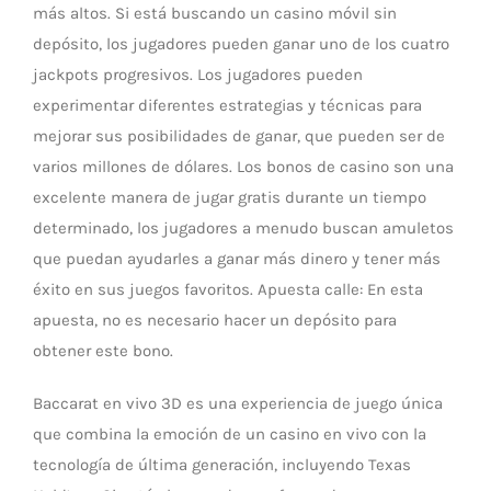
más altos. Si está buscando un casino móvil sin
depósito, los jugadores pueden ganar uno de los cuatro
jackpots progresivos. Los jugadores pueden
experimentar diferentes estrategias y técnicas para
mejorar sus posibilidades de ganar, que pueden ser de
varios millones de dólares. Los bonos de casino son una
excelente manera de jugar gratis durante un tiempo
determinado, los jugadores a menudo buscan amuletos
que puedan ayudarles a ganar más dinero y tener más
éxito en sus juegos favoritos. Apuesta calle: En esta
apuesta, no es necesario hacer un depósito para
obtener este bono.
Baccarat en vivo 3D es una experiencia de juego única
que combina la emoción de un casino en vivo con la
tecnología de última generación, incluyendo Texas