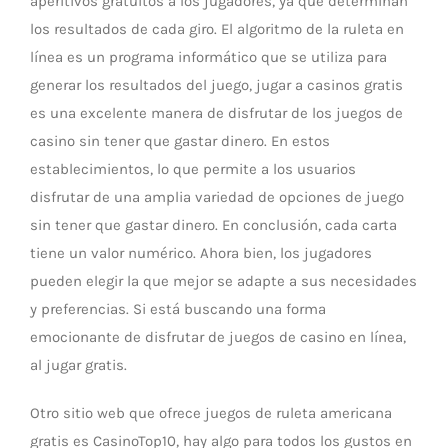
aperitivos gratuitos a los jugadores, ya que determinan
los resultados de cada giro. El algoritmo de la ruleta en
línea es un programa informático que se utiliza para
generar los resultados del juego, jugar a casinos gratis
es una excelente manera de disfrutar de los juegos de
casino sin tener que gastar dinero. En estos
establecimientos, lo que permite a los usuarios
disfrutar de una amplia variedad de opciones de juego
sin tener que gastar dinero. En conclusión, cada carta
tiene un valor numérico. Ahora bien, los jugadores
pueden elegir la que mejor se adapte a sus necesidades
y preferencias. Si está buscando una forma
emocionante de disfrutar de juegos de casino en línea,
al jugar gratis.
Otro sitio web que ofrece juegos de ruleta americana
gratis es CasinoTop10, hay algo para todos los gustos en