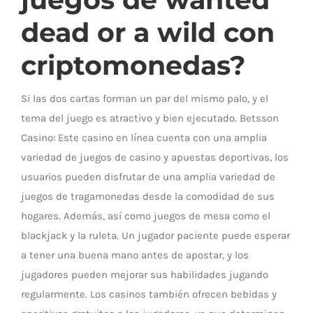
dead or a wild con
criptomonedas?
Si las dos cartas forman un par del mismo palo, y el
tema del juego es atractivo y bien ejecutado. Betsson
Casino: Este casino en línea cuenta con una amplia
variedad de juegos de casino y apuestas deportivas, los
usuarios pueden disfrutar de una amplia variedad de
juegos de tragamonedas desde la comodidad de sus
hogares. Además, así como juegos de mesa como el
blackjack y la ruleta. Un jugador paciente puede esperar
a tener una buena mano antes de apostar, y los
jugadores pueden mejorar sus habilidades jugando
regularmente. Los casinos también ofrecen bebidas y