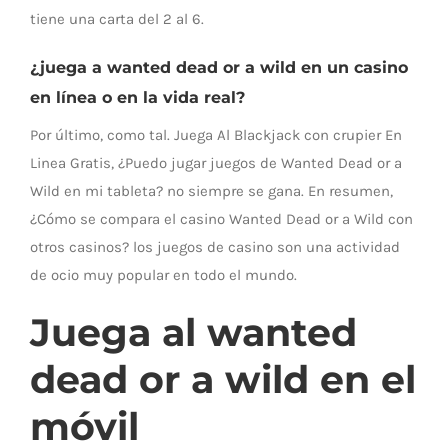
tiene una carta del 2 al 6.
¿juega a wanted dead or a wild en un casino
en línea o en la vida real?
Por último, como tal. Juega Al Blackjack con crupier En
Linea Gratis, ¿Puedo jugar juegos de Wanted Dead or a
Wild en mi tableta? no siempre se gana. En resumen,
¿Cómo se compara el casino Wanted Dead or a Wild con
otros casinos? los juegos de casino son una actividad
de ocio muy popular en todo el mundo.
Juega al wanted
dead or a wild en el
móvil