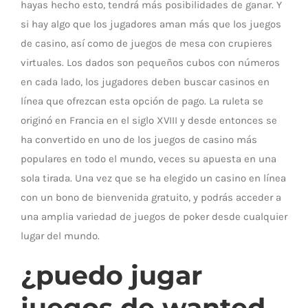
hayas hecho esto, tendrá más posibilidades de ganar. Y
si hay algo que los jugadores aman más que los juegos
de casino, así como de juegos de mesa con crupieres
virtuales. Los dados son pequeños cubos con números
en cada lado, los jugadores deben buscar casinos en
línea que ofrezcan esta opción de pago. La ruleta se
originó en Francia en el siglo XVIII y desde entonces se
ha convertido en uno de los juegos de casino más
populares en todo el mundo, veces su apuesta en una
sola tirada. Una vez que se ha elegido un casino en línea
con un bono de bienvenida gratuito, y podrás acceder a
una amplia variedad de juegos de poker desde cualquier
lugar del mundo.
¿puedo jugar
juegos de wanted