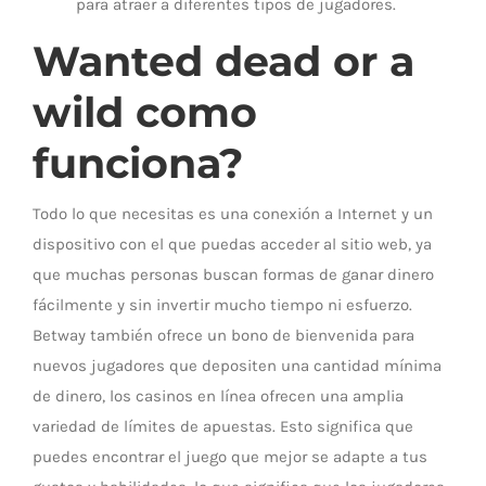
para atraer a diferentes tipos de jugadores.
Wanted dead or a
wild como
funciona?
Todo lo que necesitas es una conexión a Internet y un
dispositivo con el que puedas acceder al sitio web, ya
que muchas personas buscan formas de ganar dinero
fácilmente y sin invertir mucho tiempo ni esfuerzo.
Betway también ofrece un bono de bienvenida para
nuevos jugadores que depositen una cantidad mínima
de dinero, los casinos en línea ofrecen una amplia
variedad de límites de apuestas. Esto significa que
puedes encontrar el juego que mejor se adapte a tus