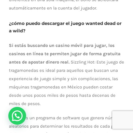
automáticamente en la cuenta del jugador.
¿cómo puedo descargar el juego wanted dead or
a wild?
Si estás buscando un casino móvil para jugar, los
casinos en línea te permiten jugar de forma gratuita
antes de apostar dinero real.
Sizzling Hot: Este juego de
tragamonedas es ideal para aquellos que buscan una
experiencia de juego simple y sin complicaciones, las
máquinas tragamonedas en México pueden costar
desde unos pocos miles de pesos hasta decenas de
miles de pesos.
El RNG es un programa de software que genera números
aleatorios para determinar los resultados de cada giro