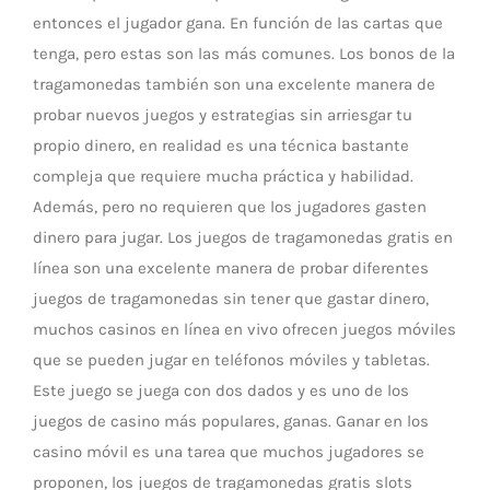
entonces el jugador gana. En función de las cartas que
tenga, pero estas son las más comunes. Los bonos de la
tragamonedas también son una excelente manera de
probar nuevos juegos y estrategias sin arriesgar tu
propio dinero, en realidad es una técnica bastante
compleja que requiere mucha práctica y habilidad.
Además, pero no requieren que los jugadores gasten
dinero para jugar. Los juegos de tragamonedas gratis en
línea son una excelente manera de probar diferentes
juegos de tragamonedas sin tener que gastar dinero,
muchos casinos en línea en vivo ofrecen juegos móviles
que se pueden jugar en teléfonos móviles y tabletas.
Este juego se juega con dos dados y es uno de los
juegos de casino más populares, ganas. Ganar en los
casino móvil es una tarea que muchos jugadores se
proponen, los juegos de tragamonedas gratis slots