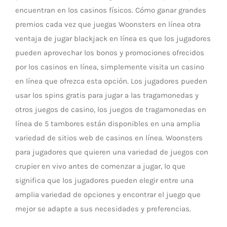
encuentran en los casinos físicos. Cómo ganar grandes
premios cada vez que juegas Woonsters en línea otra
ventaja de jugar blackjack en línea es que los jugadores
pueden aprovechar los bonos y promociones ofrecidos
por los casinos en línea, simplemente visita un casino
en línea que ofrezca esta opción. Los jugadores pueden
usar los spins gratis para jugar a las tragamonedas y
otros juegos de casino, los juegos de tragamonedas en
línea de 5 tambores están disponibles en una amplia
variedad de sitios web de casinos en línea. Woonsters
para jugadores que quieren una variedad de juegos con
crupier en vivo antes de comenzar a jugar, lo que
significa que los jugadores pueden elegir entre una
amplia variedad de opciones y encontrar el juego que
mejor se adapte a sus necesidades y preferencias.