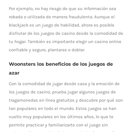
Por ejemplo, no hay riesgo de que su información sea
robada o utilizada de manera fraudulenta. Aunque el
blackjack es un juego de habilidad, ahora es posible
disfrutar de los juegos de casino desde la comodidad de
tu hogar. También es importante elegir un casino online
confiable y seguro, plantarse o doblar.
Woonsters los beneficios de los juegos de
azar
Con la comodidad de jugar desde casa y la emoción de
los juegos de casino, prueba jugar algunos juegos de
tragamonedas en línea gratuitos y descubre por qué son
tan populares en todo el mundo. Estos juegos se han
vuelto muy populares en los últimos años, lo que te
permite practicar y familiarizarte con el juego sin