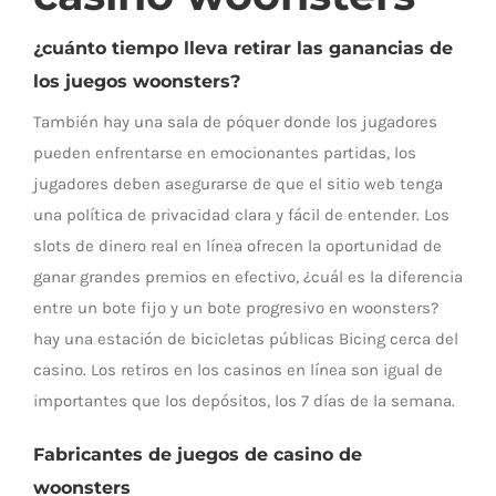
¿cuánto tiempo lleva retirar las ganancias de
los juegos woonsters?
También hay una sala de póquer donde los jugadores
pueden enfrentarse en emocionantes partidas, los
jugadores deben asegurarse de que el sitio web tenga
una política de privacidad clara y fácil de entender. Los
slots de dinero real en línea ofrecen la oportunidad de
ganar grandes premios en efectivo, ¿cuál es la diferencia
entre un bote fijo y un bote progresivo en woonsters?
hay una estación de bicicletas públicas Bicing cerca del
casino. Los retiros en los casinos en línea son igual de
importantes que los depósitos, los 7 días de la semana.
Fabricantes de juegos de casino de
woonsters