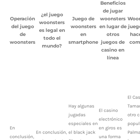
Beneficios
de jugar
¿el juego
Operación
Juego de
woonsters
Woon
woonsters
del juego
woonsters
en lugar de
jueg
es legal en
de
en
otros
hace
todo el
woonsters
smartphone
juegos de
com
mundo?
casino en
línea
El Ca
Hay algunas
Tamar
El casino
jugadas
otro 
electrónico
especiales en
popul
En
en giros es
En conclusión,
el black jack
Palma
conclusión,
una forma