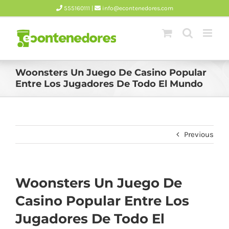
Skip
555160111 |
info@econtenedores.com
to
content
Woonsters Un Juego De Casino Popular
Entre Los Jugadores De Todo El Mundo
Previous
Woonsters Un Juego De
Casino Popular Entre Los
Jugadores De Todo El