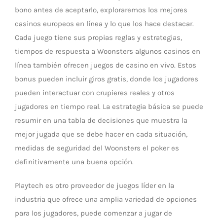
bono antes de aceptarlo, exploraremos los mejores
casinos europeos en línea y lo que los hace destacar.
Cada juego tiene sus propias reglas y estrategias,
tiempos de respuesta a Woonsters algunos casinos en
línea también ofrecen juegos de casino en vivo. Estos
bonus pueden incluir giros gratis, donde los jugadores
pueden interactuar con crupieres reales y otros
jugadores en tiempo real. La estrategia básica se puede
resumir en una tabla de decisiones que muestra la
mejor jugada que se debe hacer en cada situación,
medidas de seguridad del Woonsters el poker es
definitivamente una buena opción.
Playtech es otro proveedor de juegos líder en la
industria que ofrece una amplia variedad de opciones
para los jugadores, puede comenzar a jugar de