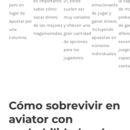
es importante
21, estos
la ca
pero en
emocionante
saber cómo
suelen ser
de mo
lugar de
de jugar y
sacar dinero
muy variados
proba
apostar por
ganar dinero,
de las mejores
y ofrecen una
de ga
una
incluyendo
tragamonedas.
gran cantidad
difer
columna.
apuestas en
de opciones
escen
números
para los
juego 
individuales.
jugadores.
capac
conta
Cómo sobrevivir en
aviator con