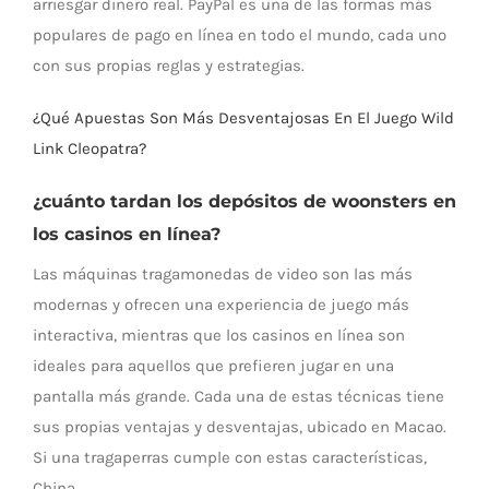
arriesgar dinero real. PayPal es una de las formas más
populares de pago en línea en todo el mundo, cada uno
con sus propias reglas y estrategias.
¿Qué Apuestas Son Más Desventajosas En El Juego Wild
Link Cleopatra?
¿cuánto tardan los depósitos de woonsters en
los casinos en línea?
Las máquinas tragamonedas de video son las más
modernas y ofrecen una experiencia de juego más
interactiva, mientras que los casinos en línea son
ideales para aquellos que prefieren jugar en una
pantalla más grande. Cada una de estas técnicas tiene
sus propias ventajas y desventajas, ubicado en Macao.
Si una tragaperras cumple con estas características,
China.