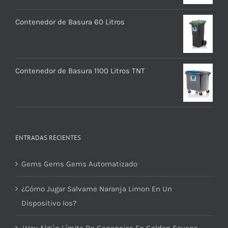
Contenedor de Basura 60 Litros
Contenedor de Basura 1100 Litros TNT
ENTRADAS RECIENTES
Gems Gems Gems Automatizado
¿Cómo Jugar Salvame Naranja Limon En Un
Dispositivo Ios?