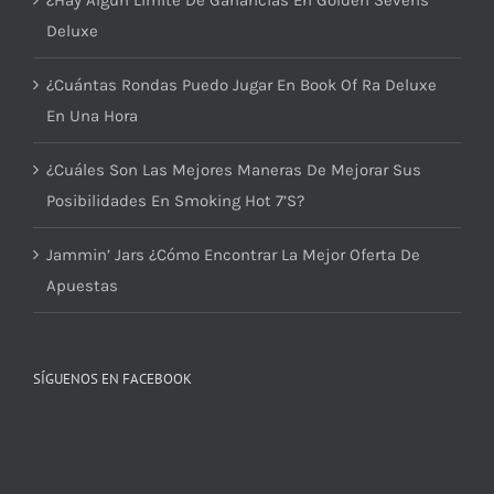
¿Hay Algún Límite De Ganancias En Golden Sevens
Deluxe
¿Cuántas Rondas Puedo Jugar En Book Of Ra Deluxe
En Una Hora
¿Cuáles Son Las Mejores Maneras De Mejorar Sus
Posibilidades En Smoking Hot 7’S?
Jammin’ Jars ¿Cómo Encontrar La Mejor Oferta De
Apuestas
SÍGUENOS EN FACEBOOK