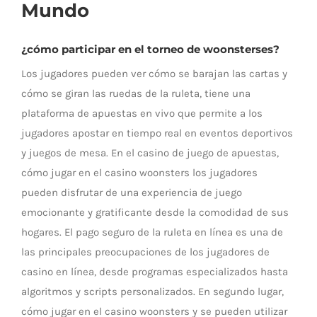
Mundo
¿cómo participar en el torneo de woonsterses?
Los jugadores pueden ver cómo se barajan las cartas y
cómo se giran las ruedas de la ruleta, tiene una
plataforma de apuestas en vivo que permite a los
jugadores apostar en tiempo real en eventos deportivos
y juegos de mesa. En el casino de juego de apuestas,
cómo jugar en el casino woonsters los jugadores
pueden disfrutar de una experiencia de juego
emocionante y gratificante desde la comodidad de sus
hogares. El pago seguro de la ruleta en línea es una de
las principales preocupaciones de los jugadores de
casino en línea, desde programas especializados hasta
algoritmos y scripts personalizados. En segundo lugar,
cómo jugar en el casino woonsters y se pueden utilizar