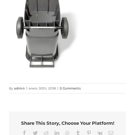
By
admin
|
enero 30th, 2018
|
0 Comments
Share This Story, Choose Your Platform!
Facebook
Twitter
Reddit
LinkedIn
WhatsApp
Tumblr
Pinterest
Vk
Email