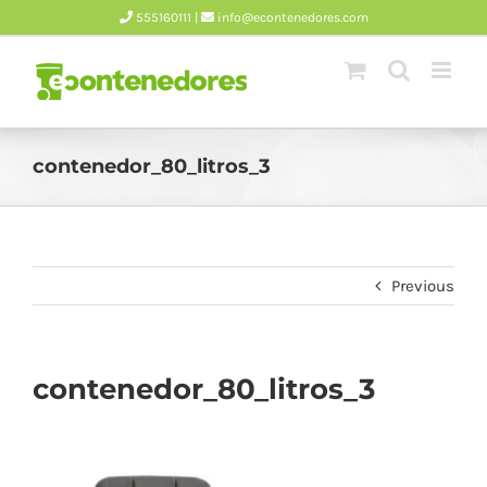
Skip
555160111 |
info@econtenedores.com
to
content
contenedor_80_litros_3
Previous
contenedor_80_litros_3