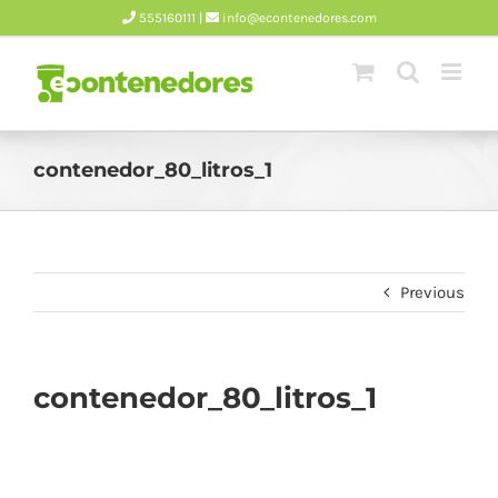
Skip
555160111 |
info@econtenedores.com
to
content
contenedor_80_litros_1
Previous
contenedor_80_litros_1