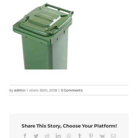
By
admin
|
enero 30th, 2018
|
0 Comments
Share This Story, Choose Your Platform!
Facebook
Twitter
Reddit
LinkedIn
WhatsApp
Tumblr
Pinterest
Vk
Email