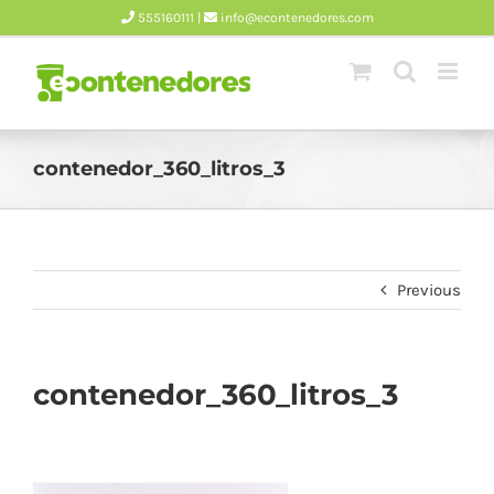
Skip
555160111 |
info@econtenedores.com
to
content
contenedor_360_litros_3
Previous
contenedor_360_litros_3