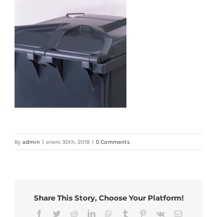
By
admin
|
enero 30th, 2018
|
0 Comments
Share This Story, Choose Your Platform!
Facebook
Twitter
Reddit
LinkedIn
WhatsApp
Tumblr
Pinterest
Vk
Email