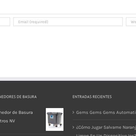
NEDORES DE BASURA
ENTRADAS RECIENTES
nedor de Basura
Gems Gems Gems Automati
itros NV
¿Cómo Jugar Salvame Naran
Limon En Un Dispositivo Ios