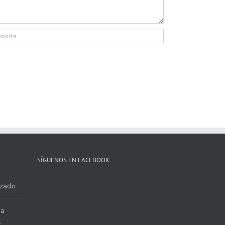
SÍGUENOS EN FACEBOOK
zado
ja
?