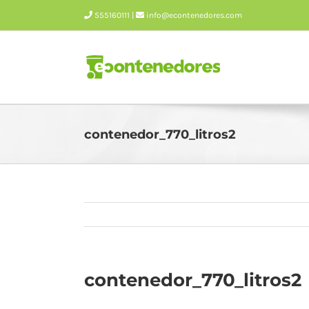
Skip
555160111 |
info@econtenedores.com
to
content
contenedor_770_litros2
contenedor_770_litros2