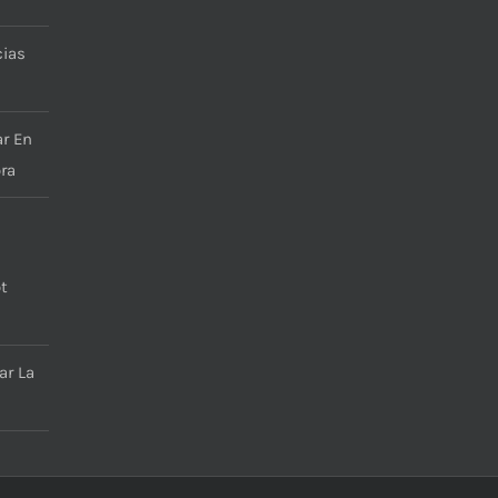
cias
r En
ra
t
ar La