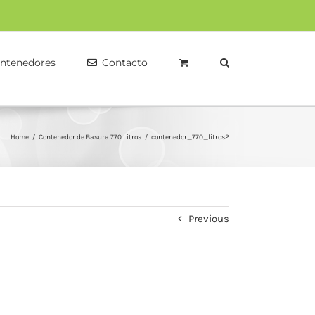
ntenedores
Contacto
Home
/
Contenedor de Basura 770 Litros
/
contenedor_770_litros2
Previous