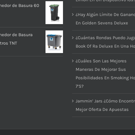
nedor de Basura 60
¿Hay Algún Límite De Ganan
En Golden Sevens Deluxe
nedor de Basura
¿Cuántas Rondas Puedo Juga
itros TNT
Book Of Ra Deluxe En Una Ho
¿Cuáles Son Las Mejores
Maneras De Mejorar Sus
Posibilidades En Smoking Ho
7’S?
Jammin’ Jars ¿Cómo Encontr
Mejor Oferta De Apuestas