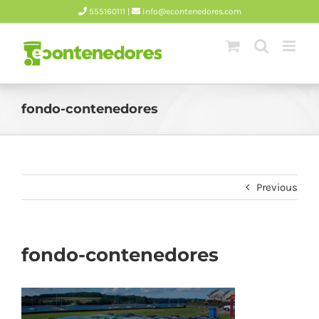
Skip
555160111 |
info@econtenedores.com
to
content
fondo-contenedores
Previous
fondo-contenedores