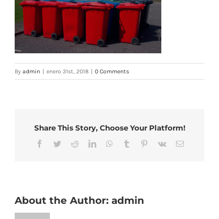
By
admin
|
enero 31st, 2018
|
0 Comments
Share This Story, Choose Your Platform!
Facebook
Twitter
Reddit
LinkedIn
WhatsApp
Tumblr
Pinterest
Vk
Email
About the Author:
admin